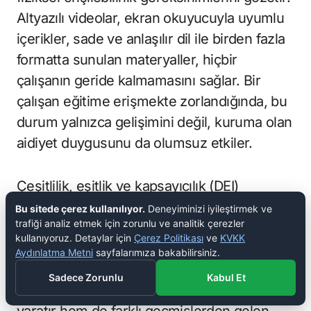
Altyazılı videolar, ekran okuyucuyla uyumlu
içerikler, sade ve anlaşılır dil ile birden fazla
formatta sunulan materyaller, hiçbir
çalışanın geride kalmamasını sağlar. Bir
çalışan eğitime erişmekte zorlandığında, bu
durum yalnızca gelişimini değil, kuruma olan
aidiyet duygusunu da olumsuz etkiler.
Çeşitlilik, eşitlik ve kapsayıcılık (DEI)
ilkelerinin eğitim içeriğine yedirilmesi de
Bu sitede çerez kullanılıyor.
Deneyiminizi iyileştirmek ve
trafiği analiz etmek için zorunlu ve analitik çerezler
giderek önem kazanıyor. Bilinçli önyargı
kullanıyoruz. Detaylar için
Çerez Politikası
ve
KVKK
(unconscious bias), kapsayıcı liderlik ve
Aydınlatma Metni
sayfalarımıza bakabilirsiniz.
kültürel duyarlılık gibi konularda verilen
Sadece Zorunlu
Kabul Et
eğitimler, hem daha adil bir çalışma ortamı