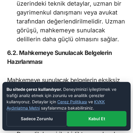
üzerindeki teknik detaylar, uzman bir
gayrimenkul danışmanı veya avukat
tarafından değerlendirilmelidir. Uzman
görüşü, mahkemeye sunulacak
delillerin daha güçlü olmasını sağlar.
6.2. Mahkemeye Sunulacak Belgelerin
Hazırlanması
Mahkemeye sunulacak belgelerin eksiksiz
ve doğru bir şekilde hazırlanması, dava
Bu sitede çerez kullanılıyor.
Deneyiminizi iyileştirmek ve
trafiği analiz etmek için zorunlu ve analitik çerezler
sürecinin sağlıklı bir şekilde ilerlemesi için
kullanıyoruz. Detaylar için
Çerez Politikası
ve
KVKK
şarttır.
Aydınlatma Metni
sayfalarımıza bakabilirsiniz.
Sadece Zorunlu
Kabul Et
Resmi Belgelerin Tamamlanması: