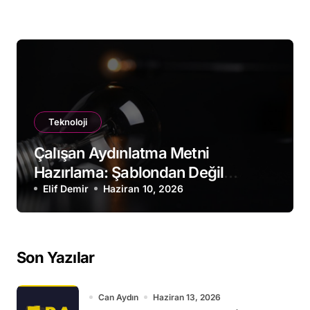
Teknoloji
Çalışan Aydınlatma Metni
Hazırlama: Şablondan Değil
Sahadan
Elif Demir
Haziran 10, 2026
Son Yazılar
Can Aydın
Haziran 13, 2026