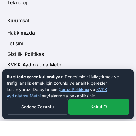
Teknoloji
Kurumsal
Hakkımızda
İletişim
Gizlilik Politikası
KVKK Aydınlatma Metni
Çerez Politikası
Bu sitede çerez kullanılıyor.
Deneyiminizi iyileştirmek ve
trafiği analiz etmek için zorunlu ve analitik çerezler
Yasal Uyarı
kullanıyoruz. Detaylar için
Çerez Politikası
ve
KVKK
Aydınlatma Metni
sayfalarımıza bakabilirsiniz.
Sadece Zorunlu
Kabul Et
© 2026 Bilgi Dairesi · İş dünyası için güvenilir bilgi kaynağı.